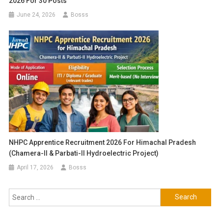
2026 For 30 Posts
June 24, 2026
Bosss
NHPC Apprentice Recruitment 2026 For Himachal Pradesh
(Chamera-II & Parbati-II Hydroelectric Project)
April 17, 2026
Bosss
Search
for: