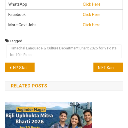
WhatsApp
Click Here
Facebook
Click Here
More Govt Jobs
Click Here
Tagged
Himachal Language & Culture Department Bharit 2026 for 9 Posts
for 10th Pass
Post
HP State Cooperative Bank Recruitment 2026 for Junior Clerk
NIFT Kangra Recruitment 2026 for 4 Assistant Professor Posts
navigation
RELATED POSTS